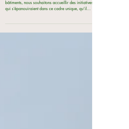
Grâce aux multiples possibilités d’utilisation des
bâtiments, nous souhaitons accueillir des initiatives
qui s’épanouiraient dans ce cadre unique, qu’il
s’agisse d’un projet entrepreneurial, artistique ou
patrimonial.