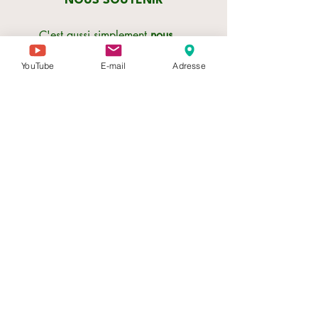
NOUS SOUTENIR
C'est aussi simplement
nous
suivre
et
relayer
nos infos.
YouTube
E-mail
Adresse
S'inscrire à notre newsletter
PRESSE & MEDIAS
Accédez au pack presse pour
les communications
bientôt disponible