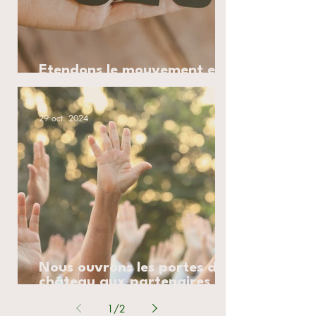
Étendons le mouvement en
2025!
29 oct. 2024
Nous ouvrons les portes du
château aux partenaires et
investisseurs.
1
/
2